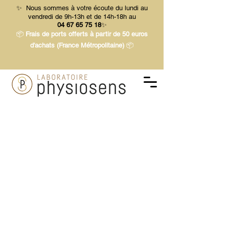
✨ Nous sommes à votre écoute du lundi au
vendredi de 9h-13h et de 14h-18h au
04 67 65 75 18
✨
📦
Frais de ports offerts à partir de 50 euros
d'achats (France Métropolitaine)
📦