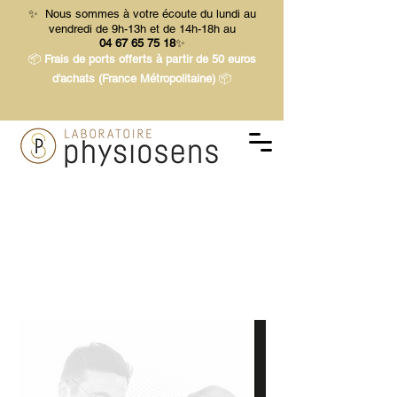
✨ Nous sommes à votre écoute du lundi au
vendredi de 9h-13h et de 14h-18h au
04 67 65 75 18
✨
📦
Frais de ports offerts à partir de 50 euros
d'achats (France Métropolitaine)
📦