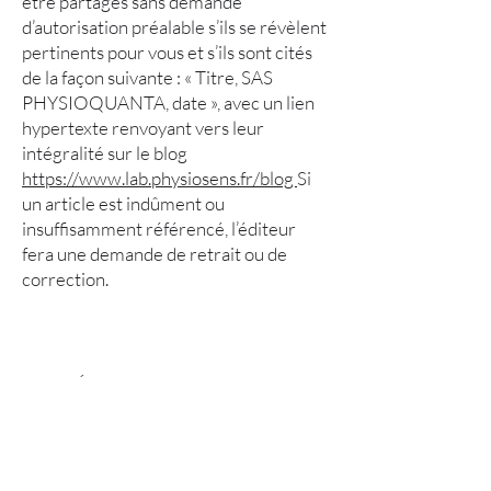
être partagés sans demande
d’autorisation préalable s’ils se révèlent
pertinents pour vous et s’ils sont cités
de la façon suivante : « Titre, SAS
PHYSIOQUANTA, date », avec un lien
hypertexte renvoyant vers leur
intégralité sur le blog
https://www.lab.physiosens.fr/blog
Si
un article est indûment ou
insuffisamment référencé, l’éditeur
fera une demande de retrait ou de
correction.
DONNÉES PERSONNELLES
Afin de vous offrir des services adaptés,
SAS PHYSIOQUANTA peut vous
demander de lui fournir des données