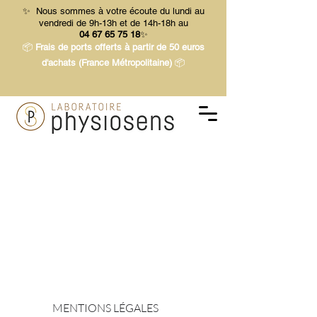
✨ Nous sommes à votre écoute du lundi au
vendredi de 9h-13h et de 14h-18h au
04 67 65 75 18
✨
📦
Frais de ports offerts à partir de 50 euros
d'achats (France Métropolitaine)
📦
MENTIONS LÉGALES