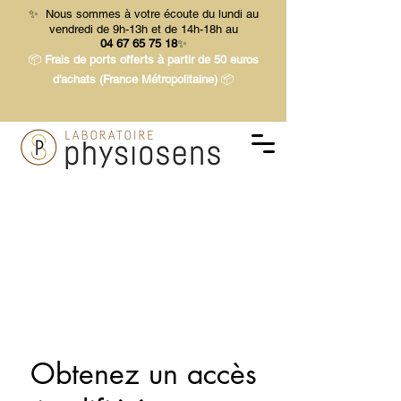
✨ Nous sommes à votre écoute du lundi au
vendredi de 9h-13h et de 14h-18h au
04 67 65 75 18
✨
📦
Frais de ports offerts à partir de 50 euros
d'achats (France Métropolitaine)
📦
Obtenez un accès