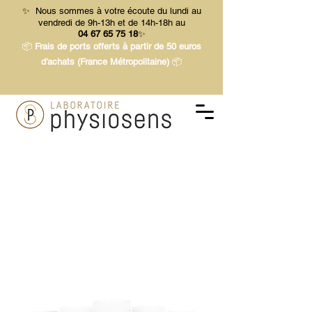
✨ Nous sommes à votre écoute du lundi au
vendredi de 9h-13h et de 14h-18h au
04 67 65 75 18
✨
📦
Frais de ports offerts à partir de 50 euros
d'achats (France Métropolitaine)
📦