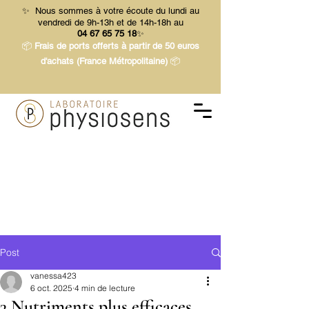
✨ Nous sommes à votre écoute du lundi au
vendredi de 9h-13h et de 14h-18h au
04 67 65 75 18
✨
📦
Frais de ports offerts à partir de 50 euros
d'achats (France Métropolitaine)
📦
Post
vanessa423
6 oct. 2025
4 min de lecture
3 Nutriments plus efficaces